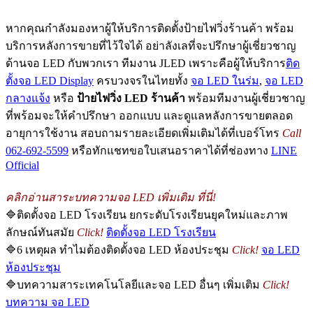
หากคุณกำลังมองหาผู้ให้บริการ
ติดตั้งป้ายไฟวิ่งร้านค้า
พร้อม
บริการหลังการขายที่ไว้ใจได้ อย่าลังเลที่จะปรึกษาผู้เชี่ยวชาญ
ด้านจอ LED กับพวกเรา ทีมงาน JLED เพราะคือผู้ให้บริการ
ติด
ตั้งจอ LED Display
ครบวงจรในไทยทั้ง
จอ LED ในร่ม
,
จอ LED
กลางแจ้ง
หรือ
ป้ายไฟวิ่ง LED ร้านค้า
พร้อมทีมงานผู้เชี่ยวชาญ
ที่พร้อมจะให้คำปรึกษา ออกแบบ และดูแลหลังการขายตลอด
อายุการใช้งาน สอบถามรายละเอียดเพิ่มเติมได้ที่เบอร์โทร
Call
062-692-5599
หรือทักแชทขอใบเสนอราคาได้ที่ช่องทาง
LINE
Official
คลิกอ่านสาระบทความจอ LED เพิ่มเติม ที่นี่!
🔷ติดตั้งจอ LED โรงเรียน ยกระดับโรงเรียนยุคใหม่และภาพ
ลักษณ์ทันสมัย
Click!
ติดตั้งจอ LED โรงเรียน
🔷6 เหตุผล ทำไมต้องติดตั้งจอ LED ห้องประชุม
Click!
จอ LED
ห้องประชุม
🔷บทความสาระเทคโนโลยีและจอ LED อื่นๆ เพิ่มเติม
Click!
บทความ จอ LED